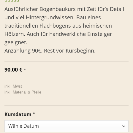
Bewertet
2
Ausführlicher Bogenbaukurs mit Zeit für’s Detail
mit
5.00
von
und viel Hintergrundwissen. Bau eines
5, basierend
auf
traditionellen Flachbogens aus heimischen
Kundenbewertungen
Hölzern. Auch für handwerkliche Einsteiger
geeignet.
Anzahlung 90€, Rest vor Kursbeginn.
90,00
€
*
inkl. Mwst
inkl. Material & Pfeile
Kursdatum
*