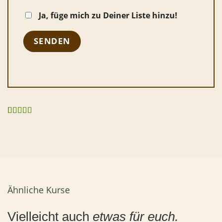
Ja, füge mich zu Deiner Liste hinzu!
Bewertet
2
mit
5.00
von
5, basierend
auf
Kundenbewertungen
Ähnliche Kurse
Vielleicht auch
etwas für euch.