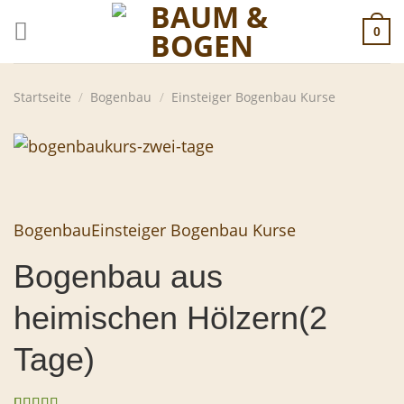
Zum
0
Inhalt
springen
Startseite
/
Bogenbau
/
Einsteiger Bogenbau Kurse
Bogenbau
Einsteiger Bogenbau Kurse
Bogenbau aus
heimischen Hölzern(2
Tage)